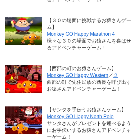
【３０の場面に挑戦するお猿さんゲー
ム】
Monkey GO Happy Marathon 4
様々な３０の場面でお猿さんを喜ばせ
るアドベンチャーゲーム！
【西部の町のお猿さんゲーム】
Monkey GO Happy Western
／
２
西部の町で先住民族の酋長を呼び出す
お猿さんアドベンチャーゲーム！
【サンタを手伝うお猿さんゲーム】
Monkey GO Happy North Pole
サンタさんがプレゼントを運べるよう
にお手伝いするお猿さんアドベンチャ
ーゲーム！