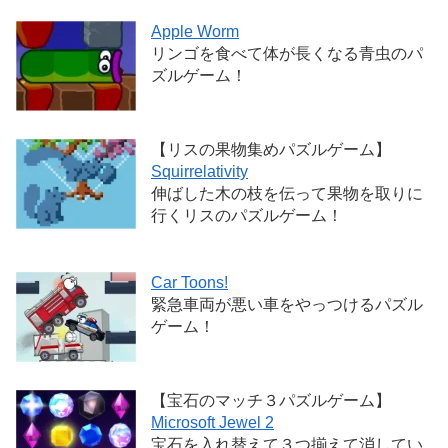
Apple Worm
リンゴを食べて体が長くなる青虫のパ
ズルゲーム！
【リスの果物集めパズルゲーム】
Squirrelativity
伸ばした木の枝を伝って果物を取りに
行くリスのパズルゲーム！
Car Toons!
緊急車両が悪い車をやっつけるパズル
ゲーム！
【宝石のマッチ３パズルゲーム】
Microsoft Jewel 2
宝石を入れ替えて３つ揃えて消してい