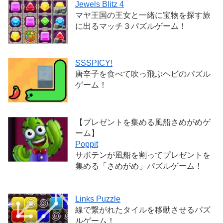
Jewels Blitz 4
マヤ王国の王女と一緒に宝物を探す旅
に出るマッチ３パズルゲーム！
SSSPICY!
唐辛子を食べて吹っ飛ぶヘビのパズル
ゲーム！
【プレゼントを集める風船さめがめゲ
ーム】
Poppit
サボテンが風船を割ってプレゼントを
集める「さめがめ」パズルゲーム！
Links Puzzle
線で繋がれたタイルを移動させるパズ
ルゲーム！