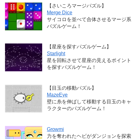
【さいころマージパズル】
Merge Dice
サイコロを並べて合体させるマージ系
パズルゲーム！
【星座を探すパズルゲーム】
Starlight
星を回転させて星座の見えるポイント
を探すパズルゲーム！
【目玉の移動パズル】
MazeEye
壁に糸を伸ばして移動する目玉のキャ
ラクターのパズルゲーム！
Growmi
力を奪われたヘビがダンジョンを探索