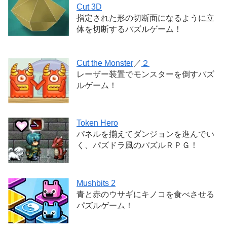
Cut 3D
指定された形の切断面になるように立
体を切断するパズルゲーム！
Cut the Monster
／
２
レーザー装置でモンスターを倒すパズ
ルゲーム！
Token Hero
パネルを揃えてダンジョンを進んでい
く、パズドラ風のパズルＲＰＧ！
Mushbits 2
青と赤のウサギにキノコを食べさせる
パズルゲーム！