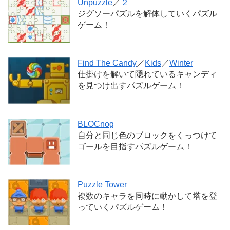
Unpuzzle
／
２
ジグソーパズルを解体していくパズル
ゲーム！
Find The Candy
／
Kids
／
Winter
仕掛けを解いて隠れているキャンディ
を見つけ出すパズルゲーム！
BLOCnog
自分と同じ色のブロックをくっつけて
ゴールを目指すパズルゲーム！
Puzzle Tower
複数のキャラを同時に動かして塔を登
っていくパズルゲーム！