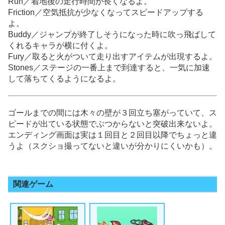
Run／着地後の走行時間が長くなるよ。
Friction／空気抵抗が少なくなってスピードアップする
よ。
Buddy／ジャンプが終了しそうになった時に吹っ飛ばして
くれるキャラが横に付くよ。
Fury／取ると火がついて走り出すアイテムが出現するよ。
Stones／ステージの一番上まで到達すると、一気に加速
して落ちてくるようになるよ。
ゴールまでの間には木々の壁が３回立ち塞がっていて、ス
ピードが出ている状態でぶつからないと突破出来ないよ。
エンディング画面は実は１回目と２回目以降でちょっと違
うよ（スクショ撮ってないと違いが分かりにくいかも）。
関連ゲーム