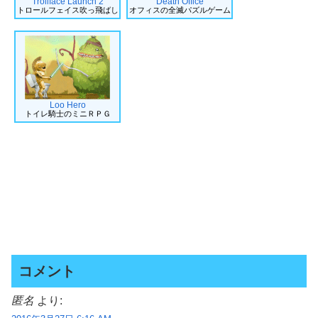
Trollface Launch 2
Death Office
トロールフェイス吹っ飛ばし
オフィスの全滅パズルゲーム
Loo Hero
トイレ騎士のミニＲＰＧ
コメント
匿名
より: