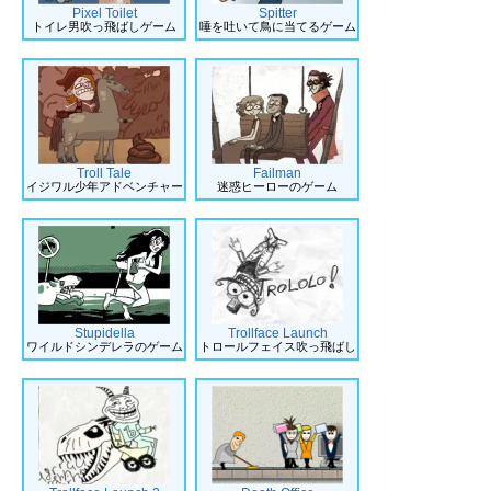
Pixel Toilet
Spitter
トイレ男吹っ飛ばしゲーム
唾を吐いて鳥に当てるゲーム
Troll Tale
Failman
イジワル少年アドベンチャー
迷惑ヒーローのゲーム
Stupidella
Trollface Launch
ワイルドシンデレラのゲーム
トロールフェイス吹っ飛ばし