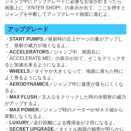
ジャンプ中にアップグレードに必要なお金が貯まったら、
画面上に「ENTER SHOP!」の表示が出て、ここを押すと
ジャンプを中断してアップグレード画面に進むよ。
アップグレード
・
START PUMPS
／発射時の左上ゲージの量がアップし
て、発射の威力が強くなるよ。
・
ACCELERATORS
／ジャンプ中、画面右に
「ACCELERATE ME!」の表示が出て、そこをクリックす
ると加速出来るようになるよ。
・
WHEELS
／タイヤが大きくなって、地面に落ちた時に
よく滑るようになるよ。
・
AERODYNAMICS
／ジャンプ中に速度が落ちにくくな
るよ。
・
MAX FLUSH
／主人公をクリックした時の水噴射の威力
がアップするよ。
・
MAX POWER
／ジャンプ時のメーターがＭＡＸ値から
変動しなくなるよ。
・
LUXURY
／走行距離による獲得金が２倍になるよ。
・
SECRET UPGRADE
／タイトル画面の秘密が明らかに