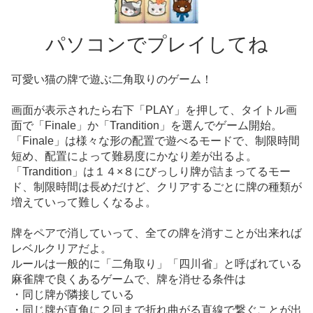
パソコンでプレイしてね
可愛い猫の牌で遊ぶ二角取りのゲーム！
画面が表示されたら右下「PLAY」を押して、タイトル画
面で「Finale」か「Trandition」を選んでゲーム開始。
「Finale」は様々な形の配置で遊べるモードで、制限時間
短め、配置によって難易度にかなり差が出るよ。
「Trandition」は１４×８にびっしり牌が詰まってるモー
ド、制限時間は長めだけど、クリアするごとに牌の種類が
増えていって難しくなるよ。
牌をペアで消していって、全ての牌を消すことが出来れば
レベルクリアだよ。
ルールは一般的に「二角取り」「四川省」と呼ばれている
麻雀牌で良くあるゲームで、牌を消せる条件は
・同じ牌が隣接している
・同じ牌が直角に２回まで折れ曲がる直線で繋ぐことが出