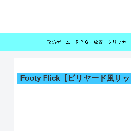
攻防ゲーム・ＲＰＧ
放置・クリッカー
Footy Flick【ビリヤード風