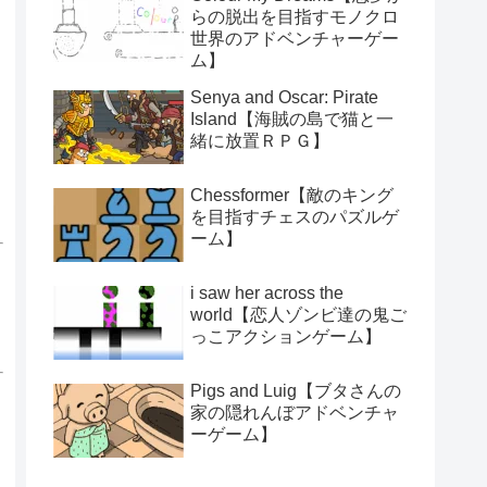
らの脱出を目指すモノクロ
世界のアドベンチャーゲー
ム】
Senya and Oscar: Pirate
Island【海賊の島で猫と一
緒に放置ＲＰＧ】
Chessformer【敵のキング
を目指すチェスのパズルゲ
ーム】
i saw her across the
world【恋人ゾンビ達の鬼ご
っこアクションゲーム】
Pigs and Luig【ブタさんの
家の隠れんぼアドベンチャ
ーゲーム】