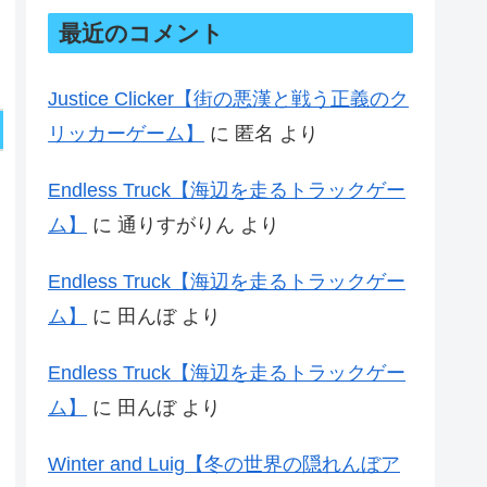
最近のコメント
Justice Clicker【街の悪漢と戦う正義のク
リッカーゲーム】
に
匿名
より
Endless Truck【海辺を走るトラックゲー
ム】
に
通りすがりん
より
Endless Truck【海辺を走るトラックゲー
ム】
に
田んぼ
より
Endless Truck【海辺を走るトラックゲー
ム】
に
田んぼ
より
Winter and Luig【冬の世界の隠れんぼア