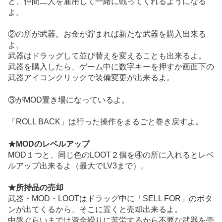
と、仲間二人を雇用して一緒に戦ってくれるようになる
よ。
②の所が武器。お金が貯まれば新たな武器を購入出来る
よ。
武器はドラッグして並び替えを変えることも出来るよ。
武器を購入したら、ゲーム中に数字キーを押すか画面下の
武器アイコンクリックで装備変更が出来るよ。
③がMOD置き場になっているよ。
「ROLL BACK」は行った操作をまるごと巻き戻すよ。
★MODのレベルアップ
MOD１つと、同じ色のLOOT２個を④の所に入れるとレベ
ルアップ出来るよ（最大でLV3まで）。
★所持品の売却
武器・MOD・LOOTはドラッグ中に「SELL FOR」のボタ
ンが出てくるから、そこに置くと売却出来るよ。
中盤ぐらいまでは資金繰りに苦労するから不要な武器を売