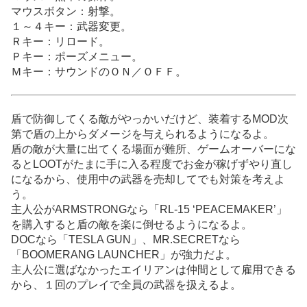
マウスボタン：射撃。
１～４キー：武器変更。
Ｒキー：リロード。
Ｐキー：ポーズメニュー。
Ｍキー：サウンドのＯＮ／ＯＦＦ。
盾で防御してくる敵がやっかいだけど、装着するMOD次
第で盾の上からダメージを与えられるようになるよ。
盾の敵が大量に出てくる場面が難所、ゲームオーバーにな
るとLOOTがたまに手に入る程度でお金が稼げずやり直し
になるから、使用中の武器を売却してでも対策を考えよ
う。
主人公がARMSTRONGなら「RL-15 ‘PEACEMAKER’」
を購入すると盾の敵を楽に倒せるようになるよ。
DOCなら「TESLA GUN」、MR.SECRETなら
「BOOMERANG LAUNCHER」が強力だよ。
主人公に選ばなかったエイリアンは仲間として雇用できる
から、１回のプレイで全員の武器を扱えるよ。