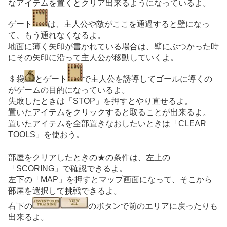
なアイテムを置くとクリア出来るようになっているよ。
ゲート
は、主人公や敵がここを通過すると壁になっ
て、もう通れなくなるよ。
地面に薄く矢印が書かれている場合は、壁にぶつかった時
にその矢印に沿って主人公が移動していくよ。
＄袋
とゲート
で主人公を誘導してゴールに導くの
がゲームの目的になっているよ。
失敗したときは「STOP」を押すとやり直せるよ。
置いたアイテムをクリックすると取ることが出来るよ。
置いたアイテムを全部置きなおしたいときは「CLEAR
TOOLS」を使おう。
部屋をクリアしたときの★の条件は、左上の
「SCORING」で確認できるよ。
左下の「MAP」を押すとマップ画面になって、そこから
部屋を選択して挑戦できるよ。
右下の
のボタンで前のエリアに戻ったりも
出来るよ。