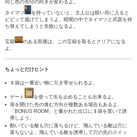
同じ色の矢印の向きが変わるよ。
タイマツ
を持っていないと、主人公は暗い所に入ると
ビビッて逃げてしまうよ。暗闇の中でタイマツと武器を持
ち替えてしまうと失敗になるよ。
宝箱
のある部屋は、この宝箱を取るとクリアになる
よ。
ちょっとだけヒント
＄袋は一番近い物に引き寄せられるよ。
ゲート
を使って矢を止めることも出来るよ。
扉を開けた先の進む方向が複数ある場合もあるよ、
「BONUS ROOM」と書かれた出口に＄袋を置いて誘
導しよう。
動いている敵も穴に落ちるけど、飛んでいる敵は穴に
落ちないよ。飛んでいる敵を誘導して穴の先のスイッ