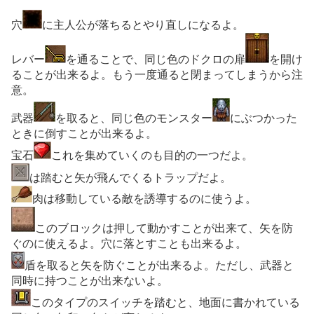
穴
に主人公が落ちるとやり直しになるよ。
レバー
を通ることで、同じ色のドクロの扉
を開け
ることが出来るよ。もう一度通ると閉まってしまうから注
意。
武器
を取ると、同じ色のモンスター
にぶつかった
ときに倒すことが出来るよ。
宝石
これを集めていくのも目的の一つだよ。
は踏むと矢が飛んでくるトラップだよ。
肉は移動している敵を誘導するのに使うよ。
このブロックは押して動かすことが出来て、矢を防
ぐのに使えるよ。穴に落とすことも出来るよ。
盾を取ると矢を防ぐことが出来るよ。ただし、武器と
同時に持つことが出来ないよ。
このタイプのスイッチを踏むと、地面に書かれている