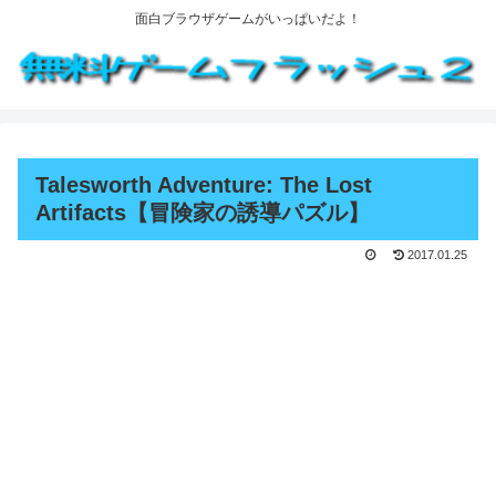
面白ブラウザゲームがいっぱいだよ！
Talesworth Adventure: The Lost
Artifacts【冒険家の誘導パズル】
2017.01.25