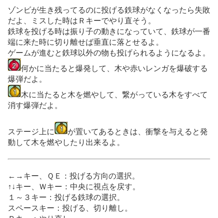
ゾンビが生き残ってるのに投げる鉄球がなくなったら失敗
だよ、ミスした時はＲキーでやり直そう。
鉄球を投げる時は振り子の動きになっていて、鉄球が一番
端に来た時に切り離せば垂直に落とせるよ。
ゲームが進むと鉄球以外の物も投げられるようになるよ。
何かに当たると爆発して、木や赤いレンガを爆破する
爆弾だよ。
木に当たると木を燃やして、繋がっている木をすべて
消す爆弾だよ。
ステージ上に
が置いてあるときは、衝撃を与えると発
動して木を燃やしたり出来るよ。
←→キー、ＱＥ：投げる方向の選択。
↑↓キー、Ｗキー：中央に視点を戻す。
１～３キー：投げる鉄球の選択。
スペースキー：投げる、切り離し。