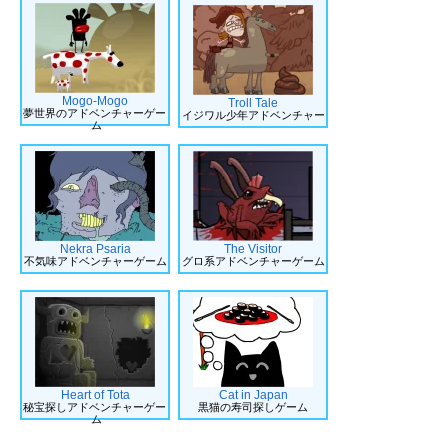
Mogo-Mogo
Troll Tale
夢世界のアドベンチャーゲー
イジワル少年アドベンチャー
ム
Nekra Psaria
The Visitor
不気味アドベンチャーゲーム
グロ系アドベンチャーゲーム
Heart of Tota
Cat in Japan
秘宝探しアドベンチャーゲー
黒猫の寿司探しゲーム
ム