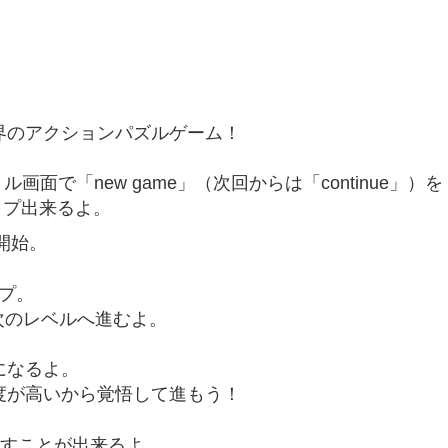
界のアクションパズルゲーム！
面で「new game」（次回からは「continue」）を
ップ出来るよ。
開始。
プ。
次のレベルへ進むよ。
になるよ。
度が高いから覚悟して進もう！
消すことが出来るよ。