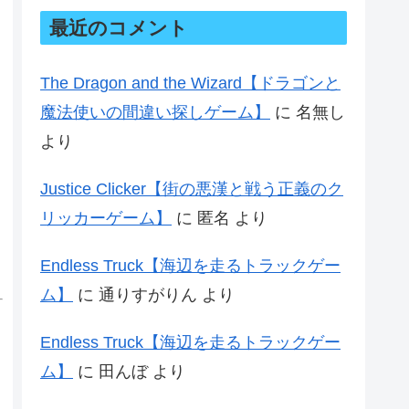
最近のコメント
The Dragon and the Wizard【ドラゴンと
魔法使いの間違い探しゲーム】
に
名無し
より
Justice Clicker【街の悪漢と戦う正義のク
テ
リッカーゲーム】
に
匿名
より
Endless Truck【海辺を走るトラックゲー
ム】
に
通りすがりん
より
Endless Truck【海辺を走るトラックゲー
ム】
に
田んぼ
より