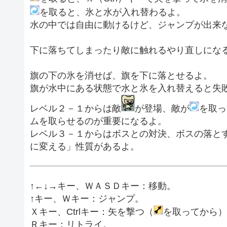
を取ると、氷と水が入れ替わるよ。
水の中では自由に動けるけど、ジャンプが出来
下に落ちてしまったり敵に触れるやり直しにな
旗の下の氷を消せば、旗を下に落とせるよ。
旗が水中にある状態で水と氷を入れ替えると失
レベル２－１からは敵
が登場、敵が
を取っ
ムを取らせるのが重要になるよ。
レベル３－１からはボスとの対決、ボスの落と
に変える」性質があるよ。
↑←↓→キー、ＷＡＳＤキー：移動。
↑キー、Ｗキー：ジャンプ。
Ｘキー、Ctrlキー：矢を撃つ（
を取ってから）
Ｒキー：リトライ。