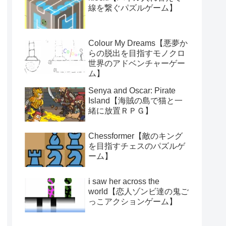
線を繋ぐパズルゲーム】
Colour My Dreams【悪夢か
らの脱出を目指すモノクロ
世界のアドベンチャーゲー
ム】
Senya and Oscar: Pirate
Island【海賊の島で猫と一
緒に放置ＲＰＧ】
Chessformer【敵のキング
を目指すチェスのパズルゲ
ーム】
i saw her across the
world【恋人ゾンビ達の鬼ご
っこアクションゲーム】