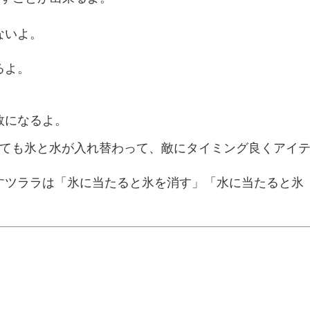
ないよ。
るよ。
敗になるよ。
ても氷と水が入れ替わって、敵にタイミング良くアイ
すツララは「氷に当たると氷を消す」「水に当たると氷