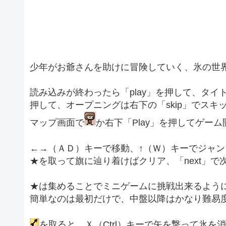
少年がお爺さんを助けに冒険していく、氷の世
読み込みが終わったら「play」を押して、タイトル画
押して、オープニングは右下の「skip」でスキ
マップ画面で
か右下「Play」を押してゲーム
←→（ＡＤ）キーで移動、↑（Ｗ）キーでジャン
★を取って旗に辿り着けばクリア、「next」で
★は集めることでミニゲームに挑戦出来るよう
簡単なのは最初だけで、中盤以降はかなり難易
を取ると、Ｘ（Ctrl）キーで矢を撃って氷を