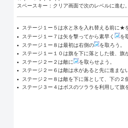
スペースキー：クリア画面で次のレベルに進む
ステージ１ー５は水と氷を入れ替える前に★
ステージ１ー７は矢を撃ってから素早く
を
ステージ１ー８は最初は右側の
を取ろう。
ステージ１ー１０は旗を下に落とした後、旗
ステージ２ー２は敵に
を取らせよう。
ステージ２ー６は敵は水があると先に進まな
ステージ２ー８は敵を下に落として、下の２
ステージ３ー４はボスのツララを利用して旗