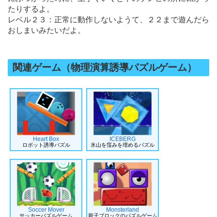
たりするよ。
レベル２３：正常に動作しないようて、２２まで遊んだら
おしまいみたいだよ。
関連ゲーム（物理演算誘導パズルゲーム）
Heart Box
ICEBERG
ロボット誘導パズル
氷山を窪みを埋めるパズル
Soccer Mover
Monsterland
サッカーパズルゲーム
親子ブロックのパズルゲーム