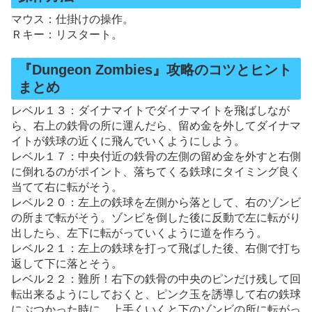
マウス：仕掛けの操作。
Ｒキー：リスタート。
『Dungeon Zombies』攻略のコツとヒント
まとめ
レベル１３：ダイナマイトでダイナマイトを飛ばしなが
ら、右上の鉄骨の所に運んだら、留め金を外してダイナマ
イトが鉄球の近くに飛んでいくようにしよう。
レベル１７：中央付近の鉄骨の左側の留め金を外すと右側
に倒れるのがポイント、落ちてくる鉄球にタイミング良く
当てて右に転がそう。
レベル２０：左上の鉄球を左側から落として、右のゾンビ
の所まで転がそう。ゾンビを倒した後に反動で左に転がり
出したら、左下に転がっていくように道を作ろう。
レベル２１：左上の鉄球を打って飛ばした後、右側で打ち
返して下に落とそう。
レベル２２：難所！右下の鉄骨の中央のピンだけ残して回
転出来るようにしておくと、ピンク玉を誘導して右の鉄球
にぶつかった時に、上手くいくと下のゾンビの所に転がっ