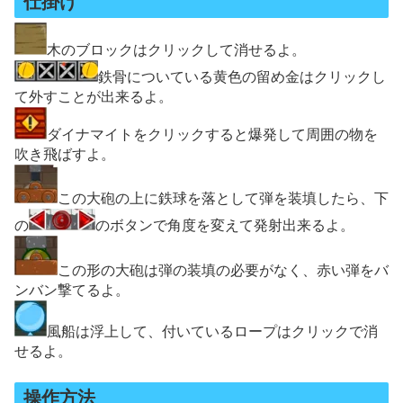
仕掛け
木のブロックはクリックして消せるよ。
鉄骨についている黄色の留め金はクリックし
て外すことが出来るよ。
ダイナマイトをクリックすると爆発して周囲の物を
吹き飛ばすよ。
この大砲の上に鉄球を落として弾を装填したら、下
の
のボタンで角度を変えて発射出来るよ。
この形の大砲は弾の装填の必要がなく、赤い弾をバ
ンバン撃てるよ。
風船は浮上して、付いているロープはクリックで消
せるよ。
操作方法