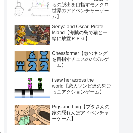
らの脱出を目指すモノクロ
世界のアドベンチャーゲー
ム】
Senya and Oscar: Pirate
Island【海賊の島で猫と一
緒に放置ＲＰＧ】
Chessformer【敵のキング
を目指すチェスのパズルゲ
ーム】
i saw her across the
world【恋人ゾンビ達の鬼ご
っこアクションゲーム】
Pigs and Luig【ブタさんの
家の隠れんぼアドベンチャ
ーゲーム】