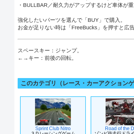
・BULLBAR／耐久力がアップするけど車体が
強化したいパーツを選んで「BUY」で購入。
お金が足りない時は「FreeBucks」を押す
スペースキー：ジャンプ。
←→キー：前後の回転。
このカテゴリ（レース・カーアクション
Sprint Club Nitro
Road of the 
３Ｄレーシングゲーム
ゾンビ街走行ドラ