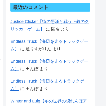
最近のコメント
Justice Clicker【街の悪漢と戦う正義のク
リッカーゲーム】
に
匿名
より
Endless Truck【海辺を走るトラックゲー
ム】
に
通りすがりん
より
Endless Truck【海辺を走るトラックゲー
ム】
に
田んぼ
より
Endless Truck【海辺を走るトラックゲー
ム】
に
田んぼ
より
Winter and Luig【冬の世界の隠れんぼア