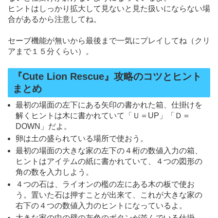
ヒントはしっかり拡大して見ないと見た扱いにならない場
合があるから注意してね。
セーブ機能が無いから最後まで一気にプレイしてね（クリ
アまで１５分くらい）。
『Cute Lion Rescue』攻略のコツとヒント
まとめ
最初の場面の左下にある矢印の書かれた箱、仕掛けを
解くヒントは木に書かれていて「Ｕ＝UP」「Ｄ＝
DOWN」だよ。
卵は土の盛られている場所で使おう。
最初の場面の大きな家の左下の４桁の数値入力の箱、
ヒントはアイテムの紙に書かれていて、４つの図形の
角の数を入力しよう。
４つの石は、ライオンの檻の左にある木の板で使お
う。置いた石は押すことが出来て、これが大きな家の
右下の４つの数値入力のヒントになっているよ。
大きな家の中の壁の灰色のボタンが並んでいる仕掛