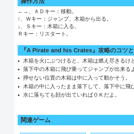
操作方法
←→、ＡＤキー：移動。
↑、Ｗキー：ジャンプ、木箱から出る。
↓、Ｓキー：木箱に入る。
Ｒキー：リスタート。
『A Pirate and his Crates』攻略の
木箱を火にぶつけると、木箱は燃え尽きるけ
落下中の木箱に飛び乗ってジャンプが出来る
押せない位置の木箱は中に入って動かそう。
木箱の中に入ったまま落下して、落下中に飛
水に落ちても顔が出ていればＯＫだよ。
関連ゲーム