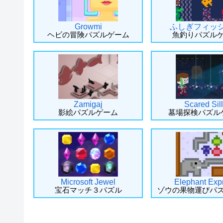
Growmi
ふしぎフィッ
ヘビの冒険パズルゲーム
魚釣りパズル
Zamigaj
Scared Sil
影絵パズルゲーム
墓場探検パズル
Microsoft Jewel
Elephant Exp
宝石マッチ３パズル
ゾウの果物運びパ