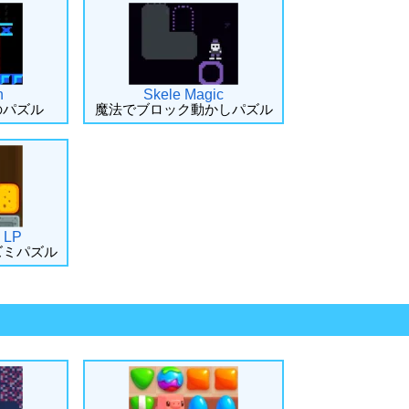
n
Skele Magic
のパズル
魔法でブロック動かしパズル
 LP
ズミパズル
メ