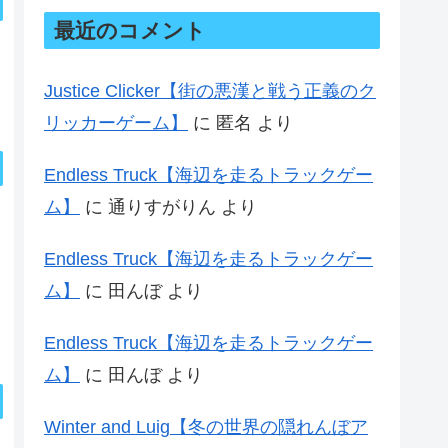
最近のコメント
Justice Clicker【街の悪漢と戦う正義のク
リッカーゲーム】
に
匿名
より
Endless Truck【海辺を走るトラックゲー
ム】
に
通りすがりん
より
Endless Truck【海辺を走るトラックゲー
ム】
に
田んぼ
より
Endless Truck【海辺を走るトラックゲー
ム】
に
田んぼ
より
Winter and Luig【冬の世界の隠れんぼア