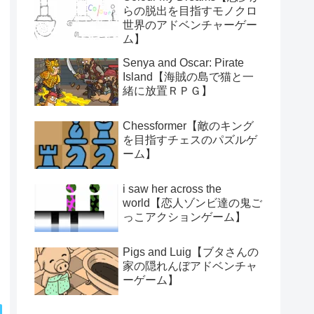
らの脱出を目指すモノクロ
世界のアドベンチャーゲー
ム】
Senya and Oscar: Pirate
Island【海賊の島で猫と一
緒に放置ＲＰＧ】
Chessformer【敵のキング
を目指すチェスのパズルゲ
ーム】
i saw her across the
world【恋人ゾンビ達の鬼ご
っこアクションゲーム】
Pigs and Luig【ブタさんの
家の隠れんぼアドベンチャ
ーゲーム】