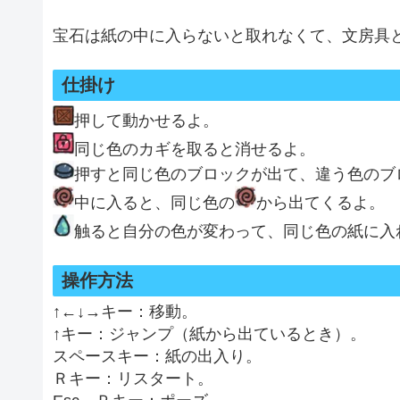
宝石は紙の中に入らないと取れなくて、文房具
仕掛け
押して動かせるよ。
同じ色のカギを取ると消せるよ。
押すと同じ色のブロックが出て、違う色のブ
中に入ると、同じ色の
から出てくるよ。
触ると自分の色が変わって、同じ色の紙に入
操作方法
↑←↓→キー：移動。
↑キー：ジャンプ（紙から出ているとき）。
スペースキー：紙の出入り。
Ｒキー：リスタート。