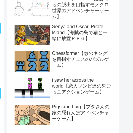
らの脱出を目指すモノクロ
世界のアドベンチャーゲー
ム】
Senya and Oscar: Pirate
Island【海賊の島で猫と一
緒に放置ＲＰＧ】
Chessformer【敵のキング
を目指すチェスのパズルゲ
ーム】
i saw her across the
world【恋人ゾンビ達の鬼ご
っこアクションゲーム】
Pigs and Luig【ブタさんの
家の隠れんぼアドベンチャ
ーゲーム】