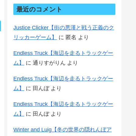
最近のコメント
Justice Clicker【街の悪漢と戦う正義のク
リッカーゲーム】
に
匿名
より
Endless Truck【海辺を走るトラックゲー
ム】
に
通りすがりん
より
Endless Truck【海辺を走るトラックゲー
ム】
に
田んぼ
より
Endless Truck【海辺を走るトラックゲー
ム】
に
田んぼ
より
Winter and Luig【冬の世界の隠れんぼア