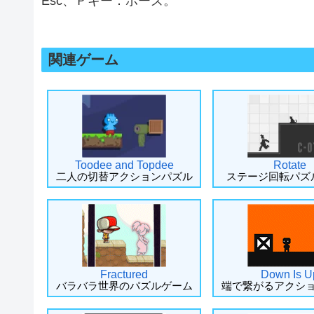
Esc、Ｐキー：ポーズ。
関連ゲーム
Toodee and Topdee
Rotate
二人の切替アクションパズル
ステージ回転パズ
Fractured
Down Is U
バラバラ世界のパズルゲーム
端で繋がるアクシ