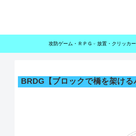
攻防ゲーム・ＲＰＧ
放置・クリッカー
BRDG【ブロックで橋を架け