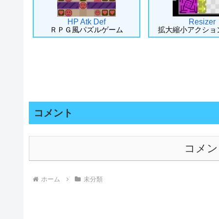
HP Atk Def
Resizer
ＲＰＧ風パズルゲーム
拡大縮小アクショ
コメント
コメン
ホーム
未分類