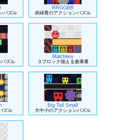
r
RRGGBB
ンパズル
赤緑青のアクションパズル
Matchkey
力パズル
３ブロック揃える倉庫番
h
Big Tall Small
パズル
大中小のアクションパズル