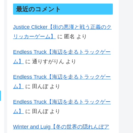
最近のコメント
Justice Clicker【街の悪漢と戦う正義のク
リッカーゲーム】
に
匿名
より
Endless Truck【海辺を走るトラックゲー
ム】
に
通りすがりん
より
Endless Truck【海辺を走るトラックゲー
ム】
に
田んぼ
より
Endless Truck【海辺を走るトラックゲー
ム】
に
田んぼ
より
Winter and Luig【冬の世界の隠れんぼア