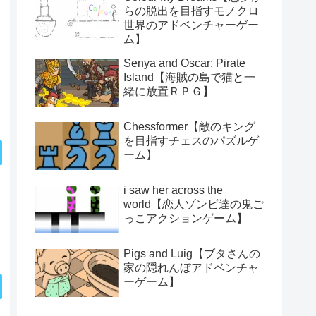
らの脱出を目指すモノクロ
世界のアドベンチャーゲー
ム】
Senya and Oscar: Pirate
Island【海賊の島で猫と一
緒に放置ＲＰＧ】
Chessformer【敵のキング
を目指すチェスのパズルゲ
ーム】
i saw her across the
world【恋人ゾンビ達の鬼ご
っこアクションゲーム】
Pigs and Luig【ブタさんの
家の隠れんぼアドベンチャ
ーゲーム】