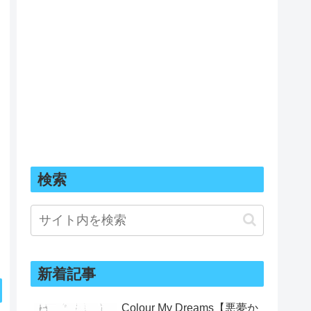
検索
新着記事
Colour My Dreams【悪夢か