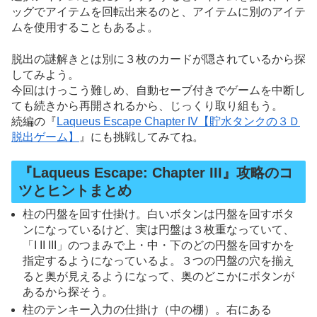
ッグでアイテムを回転出来るのと、アイテムに別のアイテ
ムを使用することもあるよ。
脱出の謎解きとは別に３枚のカードが隠されているから探
してみよう。
今回はけっこう難しめ、自動セーブ付きでゲームを中断し
ても続きから再開されるから、じっくり取り組もう。
続編の『
Laqueus Escape Chapter IV【貯水タンクの３Ｄ
脱出ゲーム】
』にも挑戦してみてね。
『Laqueus Escape: Chapter III』攻略のコ
ツとヒントまとめ
柱の円盤を回す仕掛け。白いボタンは円盤を回すボタ
ンになっているけど、実は円盤は３枚重なっていて、
「I II III」のつまみで上・中・下のどの円盤を回すかを
指定するようになっているよ。３つの円盤の穴を揃え
ると奥が見えるようになって、奥のどこかにボタンが
あるから探そう。
柱のテンキー入力の仕掛け（中の棚）。右にある