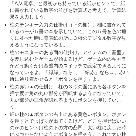
「A,V,電卓」と最初から持っている紙がヒントで、紙
に書かれている数字の並びを計算式と考えて、計算結
果を入力しよう。
柱のテンキー入力の仕掛け（下の棚）。棚に書かれて
いるバーが５冊の本を示していて、この５冊を色の通
りに並べた時に背表紙の所に３桁のデジタル数字が見
えるようになっているよ。
柱のモニターのある面の仕掛け。アイテムの「基盤」
を差し込むとゲームが始まるけど、ゲーム内のキャラ
がどう動くかは基盤内のスイッチで設定できるように
なっているよ。「緑緑」なら↑、「緑赤」なら→。赤い
所に辿り着かせると「ボタンを押す」よ。
柱の赤い▲の仕掛け。柱の３つの面にある各ボタンを
押す度に角の丸い部分が回転するようになっていて、
丸い部分の三角が隠れるようにボタンを押していこ
う。
細い柱の▲ボタンの右上にある黄色いボタン。ボタン
を押すとでっぱりが出てくるけど、どこを押せばいい
のかのヒントは柱の下の方の凸凹。太い柱に戻した時
にぶつからないようにボタンを押そう。これで太い柱