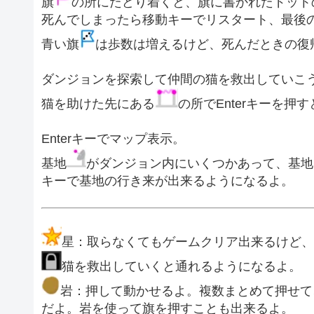
旗
の所にたどり着くと、旗に書かれたドット
死んでしまったら移動キーでリスタート、最後
青い旗
は歩数は増えるけど、死んだときの復
ダンジョンを探索して仲間の猫を救出していこ
猫を助けた先にある
の所でEnterキーを押
Enterキーでマップ表示。
基地
がダンジョン内にいくつかあって、基地を
キーで基地の行き来が出来るようになるよ。
星：取らなくてもゲームクリア出来るけど、
猫を救出していくと通れるようになるよ。
岩：押して動かせるよ。複数まとめて押せて
だよ。岩を使って旗を押すことも出来るよ。