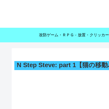
攻防ゲーム・ＲＰＧ
放置・クリッカー
N Step Steve: part 1【猫