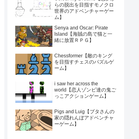
らの脱出を目指すモノクロ
世界のアドベンチャーゲー
ム】
Senya and Oscar: Pirate
Island【海賊の島で猫と一
緒に放置ＲＰＧ】
Chessformer【敵のキング
を目指すチェスのパズルゲ
ーム】
i saw her across the
world【恋人ゾンビ達の鬼ご
っこアクションゲーム】
Pigs and Luig【ブタさんの
家の隠れんぼアドベンチャ
ーゲーム】