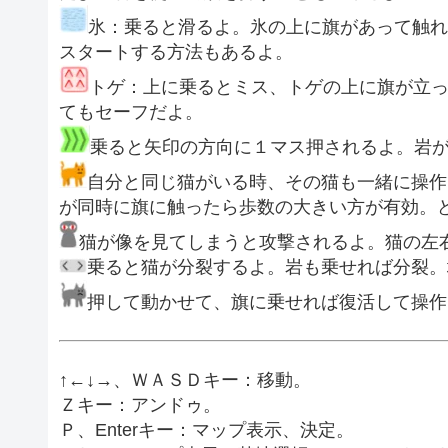
氷：乗ると滑るよ。氷の上に旗があって触れ
スタートする方法もあるよ。
トゲ：上に乗るとミス、トゲの上に旗が立
てもセーフだよ。
乗ると矢印の方向に１マス押されるよ。岩
自分と同じ猫がいる時、その猫も一緒に操作
が同時に旗に触ったら歩数の大きい方が有効。
猫が像を見てしまうと攻撃されるよ。猫の左
乗ると猫が分裂するよ。岩も乗せれば分裂。
押して動かせて、旗に乗せれば復活して操作
↑←↓→、ＷＡＳＤキー：移動。
Ｚキー：アンドゥ。
Ｐ、Enterキー：マップ表示、決定。