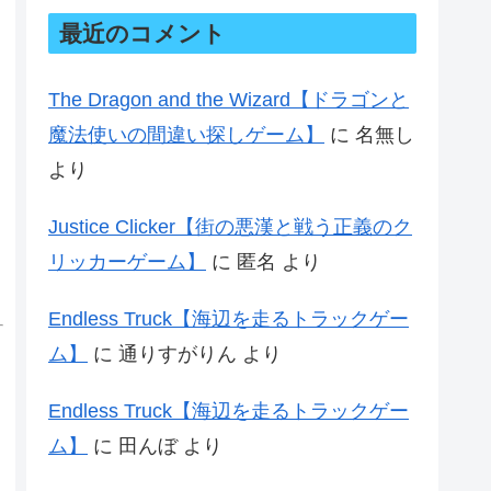
最近のコメント
The Dragon and the Wizard【ドラゴンと
魔法使いの間違い探しゲーム】
に
名無し
より
Justice Clicker【街の悪漢と戦う正義のク
リッカーゲーム】
に
匿名
より
Endless Truck【海辺を走るトラックゲー
ム】
に
通りすがりん
より
Endless Truck【海辺を走るトラックゲー
ム】
に
田んぼ
より