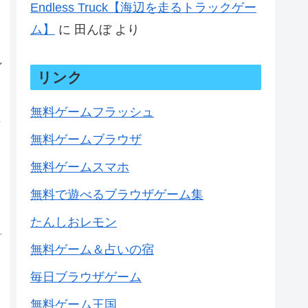
Endless Truck【海辺を走るトラックゲー
リ
ム】
に
田んぼ
より
れ
リンク
無料ゲームフラッシュ
猫
無料ゲームブラウザ
無料ゲームスマホ
。
無料で遊べるブラウザゲーム集
たんしおレモン
無料ゲーム＆占いの宿
毎日ブラウザゲーム
無料ゲーム王国