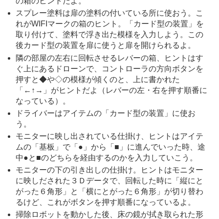
の箱のヒントだよ。
スプレー塗料は扉の塗料の付いている所に使おう。こ
れがWIFIマークの箱のヒント。「カード型の装置」を
取り付けて、塗料で浮き出た模様を入力しよう。この
後カード型の装置を扉に使うと扉を開けられるよ。
隣の部屋の左右に回転させるレバーの箱、ヒントはす
ぐ上にあるドローンで、コントローラの方向ボタンを
押すと◆や◇の模様が傾くのと、上に書かれた
「←↑→」がヒントだよ（レバーの左・右を押す順番に
なっている）。
ドライバーはアイテムの「カード型の装置」に使お
う。
モニターに映し出されている仕掛け、ヒントはアイテ
ムの「基板」で「●」から「■」に進んでいった時、途
中●と■のどちらを経由するのかを入力していこう。
モニターの下の引き出しの仕掛け。ヒントはモニター
に映しだされた３Ｄデータで、回転した時に「縦にと
がった６角形」と「横にとがった６角形」が切り替わ
るけど、これがボタンを押す順番になっているよ。
掃除ロボットを動かした後、床の鏡が拭き取られた形