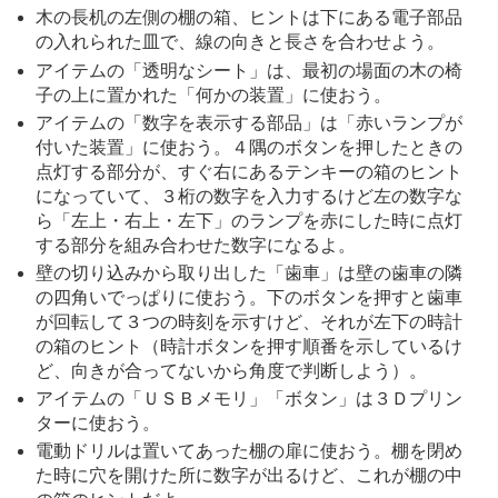
木の長机の左側の棚の箱、ヒントは下にある電子部品
の入れられた皿で、線の向きと長さを合わせよう。
アイテムの「透明なシート」は、最初の場面の木の椅
子の上に置かれた「何かの装置」に使おう。
アイテムの「数字を表示する部品」は「赤いランプが
付いた装置」に使おう。４隅のボタンを押したときの
点灯する部分が、すぐ右にあるテンキーの箱のヒント
になっていて、３桁の数字を入力するけど左の数字な
ら「左上・右上・左下」のランプを赤にした時に点灯
する部分を組み合わせた数字になるよ。
壁の切り込みから取り出した「歯車」は壁の歯車の隣
の四角いでっぱりに使おう。下のボタンを押すと歯車
が回転して３つの時刻を示すけど、それが左下の時計
の箱のヒント（時計ボタンを押す順番を示しているけ
ど、向きが合ってないから角度で判断しよう）。
アイテムの「ＵＳＢメモリ」「ボタン」は３Ｄプリン
ターに使おう。
電動ドリルは置いてあった棚の扉に使おう。棚を閉め
た時に穴を開けた所に数字が出るけど、これが棚の中