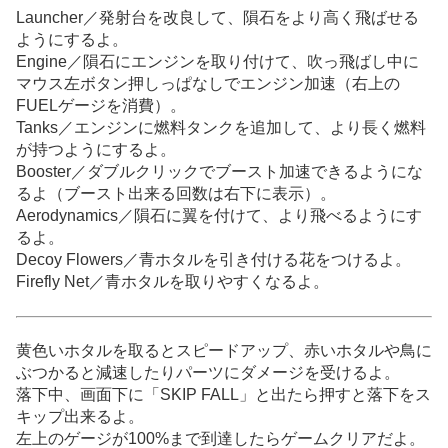
Launcher／発射台を改良して、隕石をより高く飛ばせる
ようにするよ。
Engine／隕石にエンジンを取り付けて、吹っ飛ばし中に
マウス左ボタン押しっぱなしでエンジン加速（右上の
FUELゲージを消費）。
Tanks／エンジンに燃料タンクを追加して、より長く燃料
が持つようにするよ。
Booster／ダブルクリックでブースト加速できるようにな
るよ（ブースト出来る回数は右下に表示）。
Aerodynamics／隕石に翼を付けて、より飛べるようにす
るよ。
Decoy Flowers／青ホタルを引き付ける花をつけるよ。
Firefly Net／青ホタルを取りやすくなるよ。
黄色いホタルを取るとスピードアップ、赤いホタルや鳥に
ぶつかると減速したりパーツにダメージを受けるよ。
落下中、画面下に「SKIP FALL」と出たら押すと落下をス
キップ出来るよ。
左上のゲージが100%まで到達したらゲームクリアだよ。