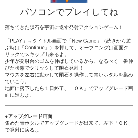
パソコンでプレイしてね
落ちてきた隕石を宇宙に返す発射アクションゲーム！
「PLAY」→タイトル画面で「New Game」（続きから遊
ぶ時は「Continue」）を押して、オープニングは画面ク
リックでスキップ出来るよ。
少年が発射台のゴムを伸ばしているから、なるべく一番伸
びた状態でクリックして隕石発射！
マウスを左右に動かして隕石を操作して青いホタルを集め
ていこう。
地面に落下したら１日終了、「ＯＫ」でアップグレード画
面に進むよ。
●アップグレード画面
集めた青ホタルでアップグレードが出来て、左下「ＯＫ」
で発射に戻るよ。