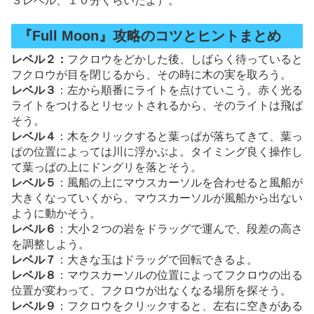
３レベル、１０分くらいだよ）。
『Full Moon』攻略のコツとヒントまとめ
レベル２：
フクロウをどかした後、しばらく待っていると
フクロウが目を閉じるから、その時に木の実を取ろう。
レベル３
：左から順番にライトを点けていこう。赤く光る
ライトをつけるとリセットされるから、そのライトは飛ば
そう。
レベル４
：木をクリックすると葉っぱが落ちてきて、葉っ
ぱの位置によっては川に浮かぶよ。タイミング良く操作し
て葉っぱの上にドングリを落とそう。
レベル５
：風船の上にマウスカーソルを合わせると風船が
大きくなっていくから、マウスカーソルが風船から出ない
ように動かそう。
レベル６
：大小２つの岩をドラッグで運んで、段差の高さ
を調整しよう。
レベル７
：大きな玉はドラッグで回転できるよ。
レベル８
：マウスカーソルの位置によってフクロウの出る
位置が変わって、フクロウが出なくなる場所を探そう。
レベル９
：フクロウをクリックすると、左右に空きがある