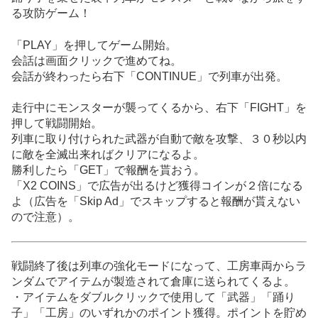
る攻防ゲーム！
「PLAY」を押してゲーム開始。
会話は画面クリックで進めてね。
会話が終わったら右下「CONTINUE」で列車が出発。
走行中にモンスターが襲ってくるから、右下「FIGHT」を
押して戦闘開始。
列車に取り付けられた武器が自動で敵を攻撃、３０秒以内
に敵を全滅出来ればクリアになるよ。
勝利したら「GET」で報酬を貰おう。
「X2 COINS」で広告が出るけど獲得コインが２倍になる
よ（広告を「Skip Ad」でスキップすると報酬が貰えない
ので注意）。
戦闘終了後は列車の強化モードになって、工房車両からラ
ンダムでアイテムが製造されて倉庫に送られてくるよ。
・アイテムをダブルクリックで使用して「武器」「踊り
子」「工房」のいずれかのポイント獲得。ポイントを貯め