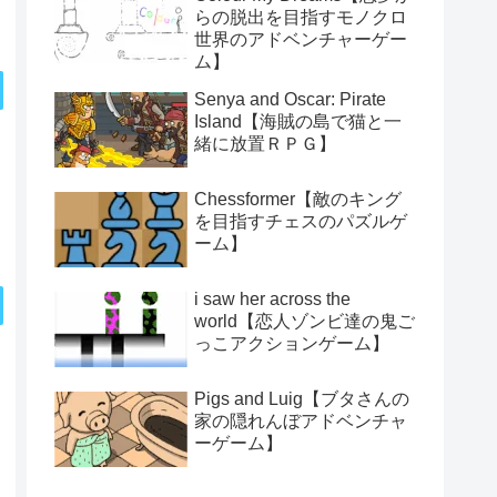
らの脱出を目指すモノクロ
世界のアドベンチャーゲー
ム】
Senya and Oscar: Pirate
Island【海賊の島で猫と一
緒に放置ＲＰＧ】
Chessformer【敵のキング
を目指すチェスのパズルゲ
ーム】
i saw her across the
world【恋人ゾンビ達の鬼ご
っこアクションゲーム】
Pigs and Luig【ブタさんの
家の隠れんぼアドベンチャ
ーゲーム】