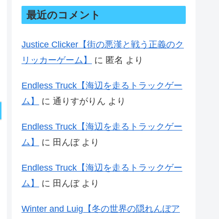
最近のコメント
Justice Clicker【街の悪漢と戦う正義のク
リッカーゲーム】
に
匿名
より
Endless Truck【海辺を走るトラックゲー
ム】
に
通りすがりん
より
Endless Truck【海辺を走るトラックゲー
ム】
に
田んぼ
より
Endless Truck【海辺を走るトラックゲー
ム】
に
田んぼ
より
Winter and Luig【冬の世界の隠れんぼア