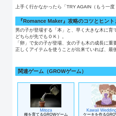
上手く行かなかったら「TRY AGAIN（もう
『Romance Maker』攻略のコツとヒン
男の子が登場する「本」と、早く大きな木に育
どちらが先でもＯＫ）。
「卵」で女の子が登場、女の子も木の成長に重
正しくアイテムを使うことが出来ていれば、最
関連ゲーム（GROWゲーム）
Mitoza
Kawaii Weddin
種を育てるGROWゲーム
ケーキを作るGR