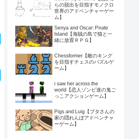
らの脱出を目指すモノクロ
世界のアドベンチャーゲー
ム】
Senya and Oscar: Pirate
Island【海賊の島で猫と一
緒に放置ＲＰＧ】
Chessformer【敵のキング
を目指すチェスのパズルゲ
ーム】
i saw her across the
world【恋人ゾンビ達の鬼ご
っこアクションゲーム】
Pigs and Luig【ブタさんの
家の隠れんぼアドベンチャ
ーゲーム】