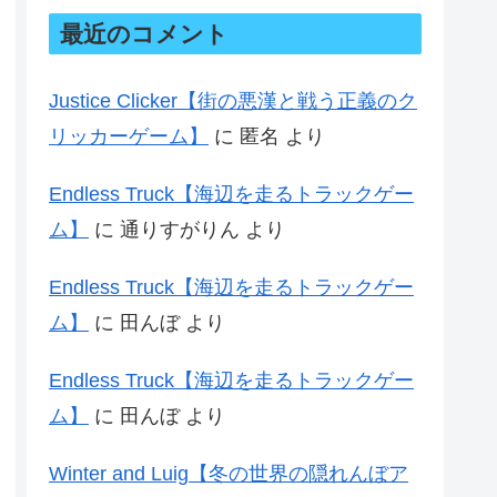
最近のコメント
Justice Clicker【街の悪漢と戦う正義のク
リッカーゲーム】
に
匿名
より
Endless Truck【海辺を走るトラックゲー
ム】
に
通りすがりん
より
Endless Truck【海辺を走るトラックゲー
ム】
に
田んぼ
より
Endless Truck【海辺を走るトラックゲー
ム】
に
田んぼ
より
Winter and Luig【冬の世界の隠れんぼア