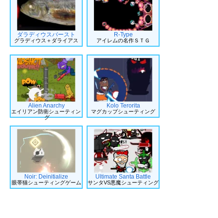
ダラディウスバースト
R-Type
グラディウス＋ダライアス
アイレムの名作ＳＴＧ
Alien Anarchy
Kolo Terorita
エイリアン防衛シューティン
マグカップシューティング
グ
Noir: Deinitialize
Ultimate Santa Battle
眼帯猫シューティングゲーム
サンタVS悪魔シューティング