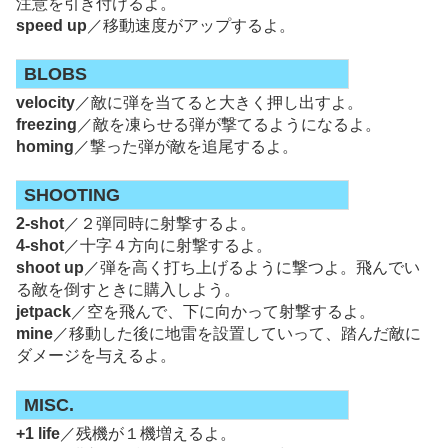
注意を引き付けるよ。
speed up
／移動速度がアップするよ。
BLOBS
velocity
／敵に弾を当てると大きく押し出すよ。
freezing
／敵を凍らせる弾が撃てるようになるよ。
homing
／撃った弾が敵を追尾するよ。
SHOOTING
2-shot
／２弾同時に射撃するよ。
4-shot
／十字４方向に射撃するよ。
shoot up
／弾を高く打ち上げるように撃つよ。飛んでい
る敵を倒すときに購入しよう。
jetpack
／空を飛んで、下に向かって射撃するよ。
mine
／移動した後に地雷を設置していって、踏んだ敵に
ダメージを与えるよ。
MISC.
+1 life
／残機が１機増えるよ。