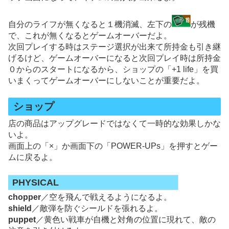
自分のライフが無くなると１機消滅、左下の
が残機
で、これが無くなるとゲームオーバーだよ。
次回プレイする時はステージ選択が出来て所持金も引き継
げるけど、ゲームオーバーになると次回プレイ時は所持金
０からのスタートになるから、ショップの「+1 life」を買
いまくってゲームオーバーにしないことが重要だよ。
ショップ
店の商品はアップグレードではなくて一時的な効果しかな
いよ。
画面上の「×」か画面下の「POWER-UPs」を押すとゲー
ムに戻るよ。
PHYSICAL
chopper
／空を飛んで戦えるようになるよ。
shield
／敵弾を防ぐシールドを張れるよ。
puppet
／黄色い戦車が自機と対角の位置に現れて、敵の