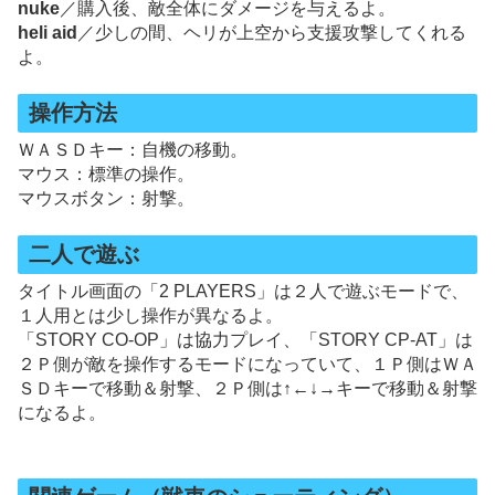
nuke
／購入後、敵全体にダメージを与えるよ。
heli aid
／少しの間、ヘリが上空から支援攻撃してくれる
よ。
操作方法
ＷＡＳＤキー：自機の移動。
マウス：標準の操作。
マウスボタン：射撃。
二人で遊ぶ
タイトル画面の「2 PLAYERS」は２人で遊ぶモードで、
１人用とは少し操作が異なるよ。
「STORY CO-OP」は協力プレイ、「STORY CP-AT」は
２Ｐ側が敵を操作するモードになっていて、１Ｐ側はＷＡ
ＳＤキーで移動＆射撃、２Ｐ側は↑←↓→キーで移動＆射撃
になるよ。