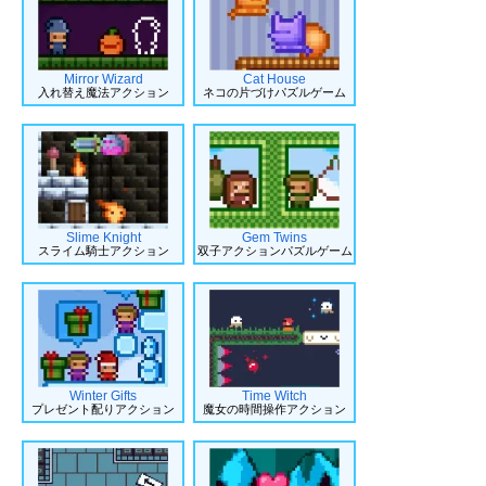
Mirror Wizard
Cat House
入れ替え魔法アクション
ネコの片づけパズルゲーム
Slime Knight
Gem Twins
スライム騎士アクション
双子アクションパズルゲーム
Winter Gifts
Time Witch
プレゼント配りアクション
魔女の時間操作アクション