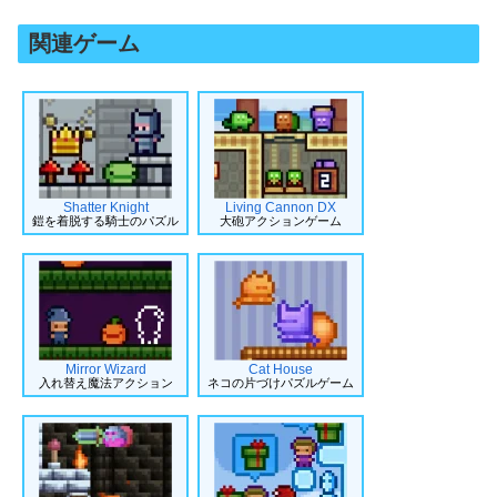
関連ゲーム
Shatter Knight
Living Cannon DX
鎧を着脱する騎士のパズル
大砲アクションゲーム
Mirror Wizard
Cat House
入れ替え魔法アクション
ネコの片づけパズルゲーム