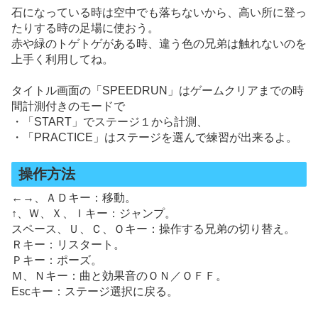
石になっている時は空中でも落ちないから、高い所に登っ
たりする時の足場に使おう。
赤や緑のトゲトゲがある時、違う色の兄弟は触れないのを
上手く利用してね。
タイトル画面の「SPEEDRUN」はゲームクリアまでの時
間計測付きのモードで
・「START」でステージ１から計測、
・「PRACTICE」はステージを選んで練習が出来るよ。
操作方法
←→、ＡＤキー：移動。
↑、Ｗ、Ｘ、Ｉキー：ジャンプ。
スペース、Ｕ、Ｃ、Ｏキー：操作する兄弟の切り替え。
Ｒキー：リスタート。
Ｐキー：ポーズ。
Ｍ、Ｎキー：曲と効果音のＯＮ／ＯＦＦ。
Escキー：ステージ選択に戻る。