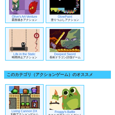
Olive's Art-Venture
GlowPaint
図形描きアクション
塗りつぶしアクション
Life in the Static
Deepest Sword
時間停止アクション
長剣ドラゴン討伐ゲーム
このカテゴリ（アクションゲーム）のオススメ
Living Cannon DX
Froggy's Battle
大砲アクションゲーム
カエルのボスバトルゲーム