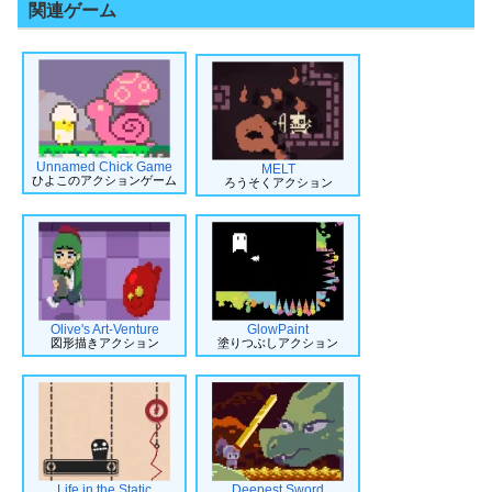
関連ゲーム
Unnamed Chick Game
MELT
ひよこのアクションゲーム
ろうそくアクション
Olive's Art-Venture
GlowPaint
図形描きアクション
塗りつぶしアクション
Life in the Static
Deepest Sword