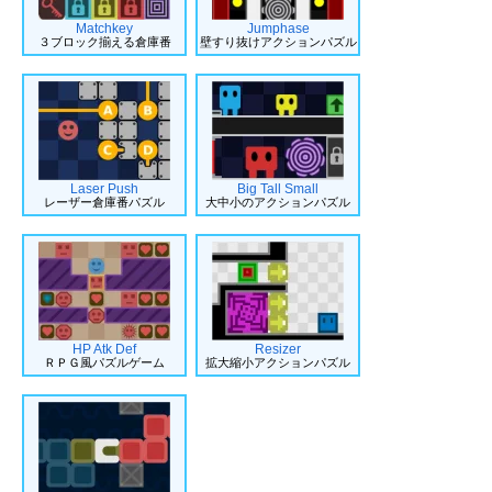
Matchkey
Jumphase
３ブロック揃える倉庫番
壁すり抜けアクションパズル
Laser Push
Big Tall Small
レーザー倉庫番パズル
大中小のアクションパズル
HP Atk Def
Resizer
ＲＰＧ風パズルゲーム
拡大縮小アクションパズル