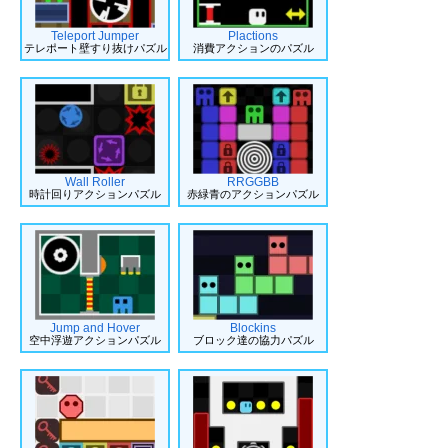
Teleport Jumper
Plactions
テレポート壁すり抜けパズル
消費アクションのパズル
Wall Roller
RRGGBB
時計回りアクションパズル
赤緑青のアクションパズル
Jump and Hover
Blockins
空中浮遊アクションパズル
ブロック達の協力パズル