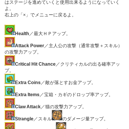
はステージを進めていくと使用出来るようになっていく
よ。
右上の「×」でメニューに戻るよ。
Health
／最大ＨＰアップ。
Attack Power
／主人公の攻撃（通常攻撃＋スキル）
の攻撃力アップ。
Critical Hit Chance
／クリティカルの出る確率アッ
プ。
Extra Coins
／敵が落とすお金アップ。
Extra Items
／宝箱・カギのドロップ率アップ。
Claw Attack
／猫の攻撃力アップ。
Strangle
／スキル
のダメージ量アップ。