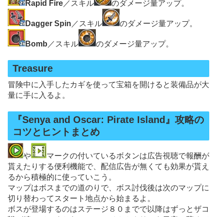
Rapid Fire
／スキル
のダメージ量アップ。
Dagger Spin
／スキル
のダメージ量アップ。
Bomb
／スキル
のダメージ量アップ。
Treasure
冒険中に入手したカギを使って宝箱を開けると装備品が大
量に手に入るよ。
『Senya and Oscar: Pirate Island』攻略の
コツとヒントまとめ
や
マークの付いているボタンは広告視聴で報酬が
貰えたりする便利機能で、配信広告が無くても効果が貰え
るから積極的に使っていこう。
マップはボスまでの道のりで、ボス討伐後は次のマップに
切り替わってスタート地点から始まるよ。
ボスが登場するのはステージ８０までで以降はずっとザコ