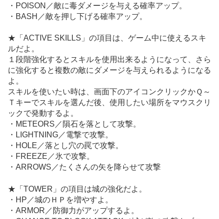
・POISON／敵に毒ダメージを与える確率アップ。
・BASH／敵を押し下げる確率アップ。
★「ACTIVE SKILLS」の項目は、ゲーム中に使えるスキ
ルだよ。
１段階強化するとスキルを使用出来るようになって、さら
に強化すると複数の敵にダメージを与えられるようになる
よ。
スキルを使いたい時は、画面下のアイコンクリックかＱ～
Ｔキーでスキルを選んだ後、使用したい場所をマウスクリ
ックで発動するよ。
・METEORS／隕石を落として攻撃。
・LIGHTNING／電撃で攻撃。
・HOLE／落とし穴の罠で攻撃。
・FREEZE／氷で攻撃。
・ARROWS／たくさんの矢を降らせて攻撃
★「TOWER」の項目は城の強化だよ。
・HP／城のＨＰを増やすよ。
・ARMOR／防御力がアップするよ。