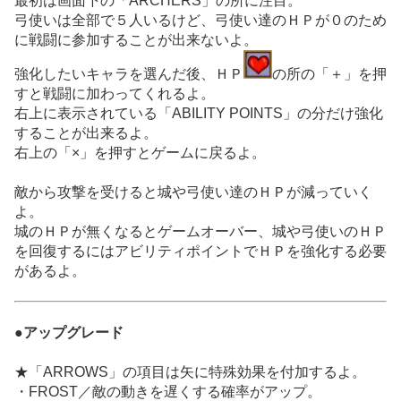
最初は画面下の「ARCHERS」の所に注目。
弓使いは全部で５人いるけど、弓使い達のＨＰが０のため
に戦闘に参加することが出来ないよ。
強化したいキャラを選んだ後、ＨＰ
の所の「＋」を押
すと戦闘に加わってくれるよ。
右上に表示されている「ABILITY POINTS」の分だけ強化
することが出来るよ。
右上の「×」を押すとゲームに戻るよ。
敵から攻撃を受けると城や弓使い達のＨＰが減っていく
よ。
城のＨＰが無くなるとゲームオーバー、城や弓使いのＨＰ
を回復するにはアビリティポイントでＨＰを強化する必要
があるよ。
●アップグレード
★「ARROWS」の項目は矢に特殊効果を付加するよ。
・FROST／敵の動きを遅くする確率がアップ。