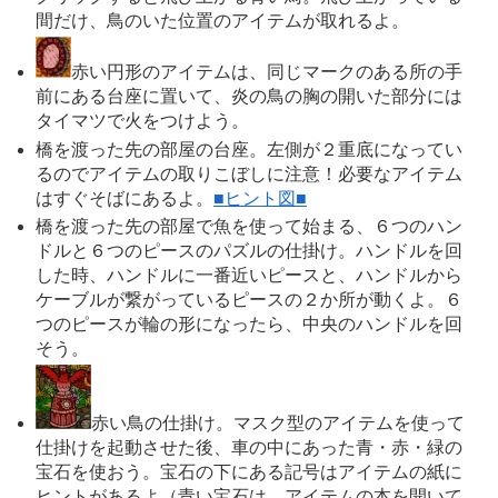
間だけ、鳥のいた位置のアイテムが取れるよ。
赤い円形のアイテムは、同じマークのある所の手
前にある台座に置いて、炎の鳥の胸の開いた部分には
タイマツで火をつけよう。
橋を渡った先の部屋の台座。左側が２重底になってい
るのでアイテムの取りこぼしに注意！必要なアイテム
はすぐそばにあるよ。
■ヒント図■
橋を渡った先の部屋で魚を使って始まる、６つのハン
ドルと６つのピースのパズルの仕掛け。ハンドルを回
した時、ハンドルに一番近いピースと、ハンドルから
ケーブルが繋がっているピースの２か所が動くよ。６
つのピースが輪の形になったら、中央のハンドルを回
そう。
赤い鳥の仕掛け。マスク型のアイテムを使って
仕掛けを起動させた後、車の中にあった青・赤・緑の
宝石を使おう。宝石の下にある記号はアイテムの紙に
ヒントがあるよ（青い宝石は、アイテムの本を開いて