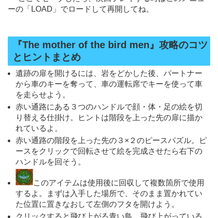
ーの「LOAD」でロードして再開してね。
『The mother of the bird men』攻略のコツ
とヒントまとめ
遺跡の扉を開けるには、岩をどかした後、パートナー
から車のキーを奪って、車の運転席でキーを使って車
を走らせよう。
赤い通路にある３つのハンドルで顔・体・足の絵を切
り替える仕掛け。ヒントは階段を上った先の扉に描か
れているよ。
赤い通路の階段を上った先の３×２のピースパズル。ピ
ースをクリックで回転させて絵を完成させたら右下の
ハンドルを回そう。
このアイテムは使用後に回収して複数箇所で使用
するよ。まずは入手した場所で、そのまま置かれてい
た位置に置きなおして左側のフタを開けよう。
クリックすると飛び上がる青い鳥。飛び上がっている