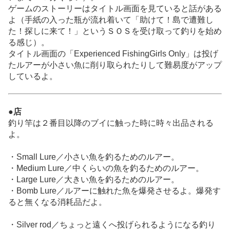
ゲームのストーリーはタイトル画面を見ていると話がある
よ（手紙の入った瓶が流れ着いて「助けて！島で遭難し
た！探しに来て！」というＳＯＳを受け取って釣りを始め
る感じ）。
タイトル画面の「Experienced FishingGirls Only」は投げ
たルアーが小さい魚に削り取られたりして難易度がアップ
しているよ。
●店
釣り竿は２番目以降のブイに触った時に時々出品される
よ。
・Small Lure／小さい魚を釣るためのルアー。
・Medium Lure／中くらいの魚を釣るためのルアー。
・Large Lure／大きい魚を釣るためのルアー。
・Bomb Lure／ルアーに触れた魚を爆発させるよ。爆発す
ると無くなる消耗品だよ。
・Silver rod／ちょっと遠くへ投げられるようになる釣り