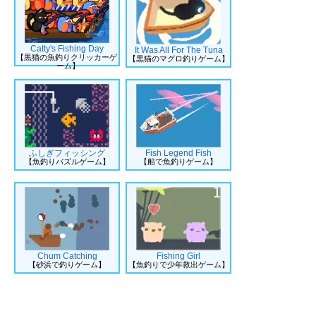
Catty's Fishing Day
It Was All For The Tuna
【黒猫の魚釣りクリッカーゲ
【黒猫のマグロ釣りゲーム】
ーム】
ふしぎフィッシング
Fish Legend Fish
【魚釣りパズルゲーム】
【船で魚釣りゲーム】
Chum Catching
Fishing Girl
【砂浜で釣りゲーム】
【魚釣りで少年救出ゲーム】