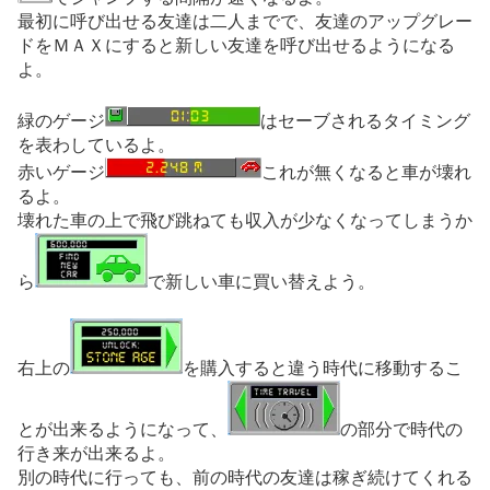
最初に呼び出せる友達は二人までで、友達のアップグレー
ドをＭＡＸにすると新しい友達を呼び出せるようになる
よ。
緑のゲージ
はセーブされるタイミング
を表わしているよ。
赤いゲージ
これが無くなると車が壊れ
るよ。
壊れた車の上で飛び跳ねても収入が少なくなってしまうか
ら
で新しい車に買い替えよう。
右上の
を購入すると違う時代に移動するこ
とが出来るようになって、
の部分で時代の
行き来が出来るよ。
別の時代に行っても、前の時代の友達は稼ぎ続けてくれる