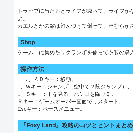
トラップに当たるとライフが減って、ライフがなく
よ。
カエルとかの敵は踏んづけて倒せて、草むらが
Shop
ゲーム中に集めたサクランボを使って衣装の購
操作方法
←→、ＡＤキー：移動。
↑、Ｗキー：ジャンプ（空中で２段ジャンプ）
↓、Ｓキー：下を見る、ハシゴを降りる。
Ｒキー：ゲームオーバー画面でリスタート。
Escキー：ポーズメニュー。
『Foxy Land』攻略のコツとヒントまとめ