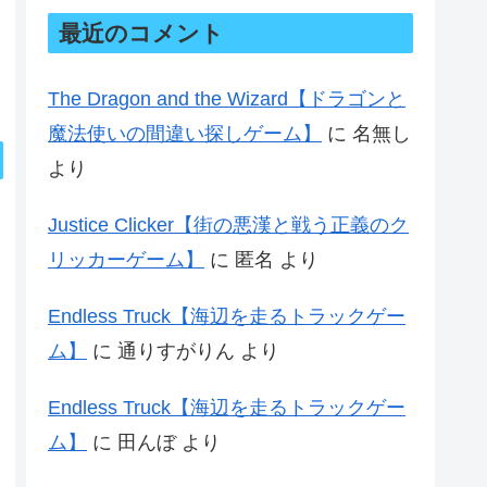
最近のコメント
The Dragon and the Wizard【ドラゴンと
魔法使いの間違い探しゲーム】
に
名無し
より
Justice Clicker【街の悪漢と戦う正義のク
リッカーゲーム】
に
匿名
より
Endless Truck【海辺を走るトラックゲー
ム】
に
通りすがりん
より
Endless Truck【海辺を走るトラックゲー
ム】
に
田んぼ
より