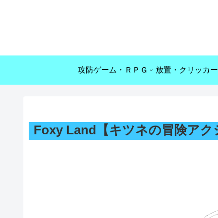
攻防ゲーム・ＲＰＧ
放置・クリッカー
Foxy Land【キツネの冒険ア