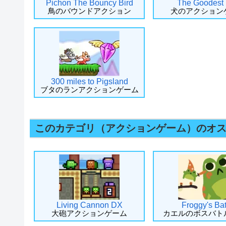
Pichon The Bouncy Bird
The Goodest
鳥のバウンドアクション
犬のアクション
300 miles to Pigsland
ブタのランアクションゲーム
このカテゴリ（アクションゲーム）のオ
Living Cannon DX
Froggy's Bat
大砲アクションゲーム
カエルのボスバト