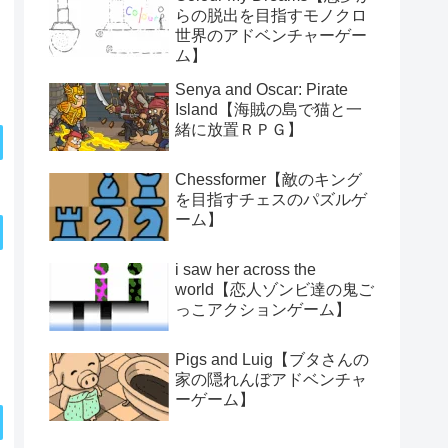
らの脱出を目指すモノクロ
世界のアドベンチャーゲー
ム】
Senya and Oscar: Pirate
Island【海賊の島で猫と一
緒に放置ＲＰＧ】
Chessformer【敵のキング
を目指すチェスのパズルゲ
ーム】
i saw her across the
world【恋人ゾンビ達の鬼ご
っこアクションゲーム】
Pigs and Luig【ブタさんの
家の隠れんぼアドベンチャ
ーゲーム】