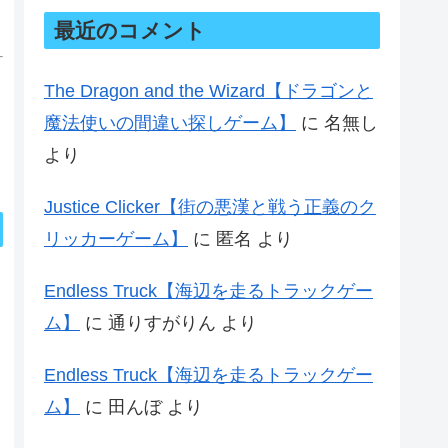
最近のコメント
The Dragon and the Wizard【ドラゴンと
魔法使いの間違い探しゲーム】
に
名無し
より
Justice Clicker【街の悪漢と戦う正義のク
リッカーゲーム】
に
匿名
より
Endless Truck【海辺を走るトラックゲー
ム】
に
通りすがりん
より
Endless Truck【海辺を走るトラックゲー
ム】
に
田んぼ
より