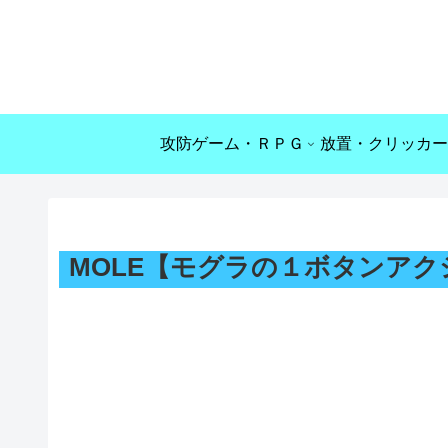
攻防ゲーム・ＲＰＧ
放置・クリッカー
MOLE【モグラの１ボタンア