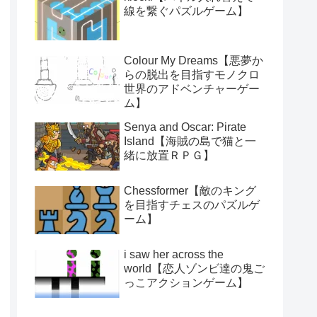
線を繋ぐパズルゲーム】
Colour My Dreams【悪夢か
らの脱出を目指すモノクロ
世界のアドベンチャーゲー
ム】
Senya and Oscar: Pirate
Island【海賊の島で猫と一
緒に放置ＲＰＧ】
Chessformer【敵のキング
を目指すチェスのパズルゲ
ーム】
i saw her across the
world【恋人ゾンビ達の鬼ご
っこアクションゲーム】