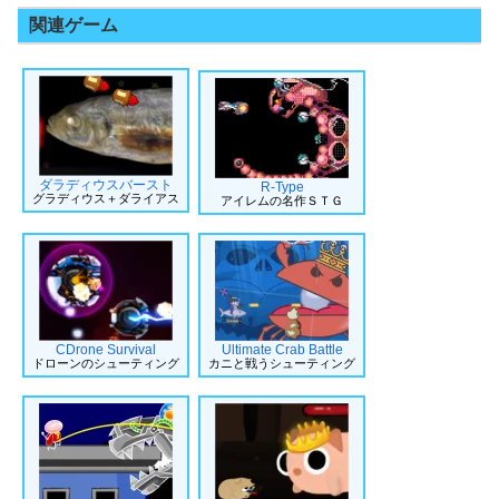
関連ゲーム
ダラディウスバースト
R-Type
グラディウス＋ダライアス
アイレムの名作ＳＴＧ
CDrone Survival
Ultimate Crab Battle
ドローンのシューティング
カニと戦うシューティング