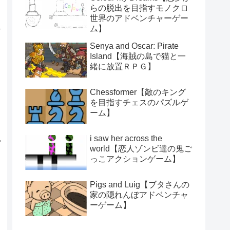
らの脱出を目指すモノクロ
世界のアドベンチャーゲー
の
ム】
Senya and Oscar: Pirate
Island【海賊の島で猫と一
緒に放置ＲＰＧ】
Chessformer【敵のキング
を目指すチェスのパズルゲ
ーム】
i saw her across the
プ
world【恋人ゾンビ達の鬼ご
っこアクションゲーム】
Pigs and Luig【ブタさんの
家の隠れんぼアドベンチャ
ーゲーム】