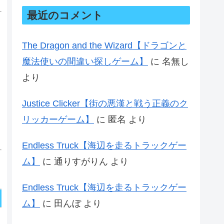
最近のコメント
The Dragon and the Wizard【ドラゴンと
魔法使いの間違い探しゲーム】
に
名無し
より
Justice Clicker【街の悪漢と戦う正義のク
リッカーゲーム】
に
匿名
より
Endless Truck【海辺を走るトラックゲー
ム】
に
通りすがりん
より
Endless Truck【海辺を走るトラックゲー
ム】
に
田んぼ
より