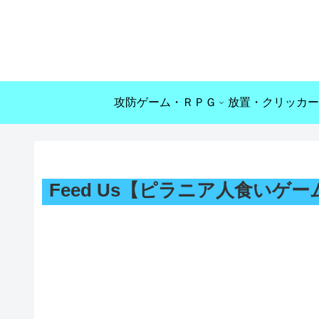
攻防ゲーム・ＲＰＧ
放置・クリッカー
Feed Us【ピラニア人食いゲー