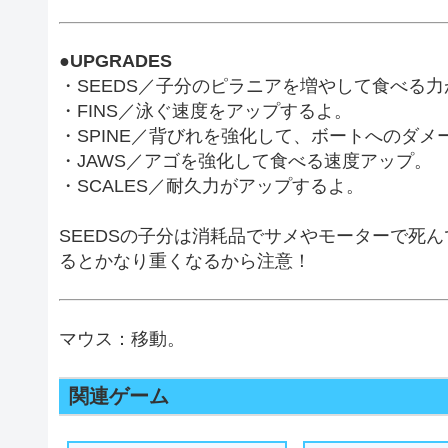
●UPGRADES
・SEEDS／子分のピラニアを増やして食べる
・FINS／泳ぐ速度をアップするよ。
・SPINE／背びれを強化して、ボートへのダメ
・JAWS／アゴを強化して食べる速度アップ。
・SCALES／耐久力がアップするよ。
SEEDSの子分は消耗品でサメやモーターで死
るとかなり重くなるから注意！
マウス：移動。
関連ゲーム