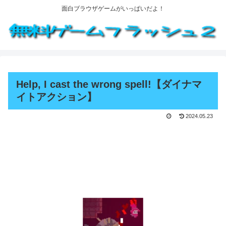
面白ブラウザゲームがいっぱいだよ！
Help, I cast the wrong spell!【ダイナマ
イトアクション】
2024.05.23