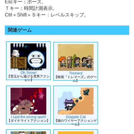
Escキー：ポーズ。
Ｔキー：時間計測表示。
Ctrl＋Shift＋Ｓキー：レベルスキップ。
関連ゲーム
Oh Snow!
Tremerz
【雪玉から逃げる雪男アクシ
【映画『トレマーズ』のゲー
ョン】
ム】
I cast the wrong spell!
Grapple Cat
【ダイナマイトアクション】
【猫のワイヤーアクションゲ
ーム】