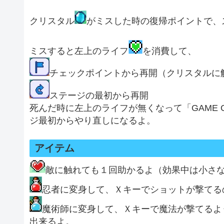
クリスタル
がミスした時の復帰ポイントで、
ミスすると左上のライフ
を消費して、
チェックポイントから再開（クリスタルに
ステージの最初から再開
死んだ時に左上のライフが無くなって「GAME
ジ最初からやり直しになるよ。
アイテム
敵に触れても１回助かるよ（効果中は小さ
忍者に変身して、Ｘキーでショットが撃てる
魔術師に変身して、Ｘキーで魔法が撃てるよ
出来るよ。