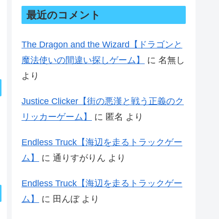
最近のコメント
The Dragon and the Wizard【ドラゴンと
魔法使いの間違い探しゲーム】
に
名無し
より
Justice Clicker【街の悪漢と戦う正義のク
リッカーゲーム】
に
匿名
より
Endless Truck【海辺を走るトラックゲー
ム】
に
通りすがりん
より
Endless Truck【海辺を走るトラックゲー
ム】
に
田んぼ
より