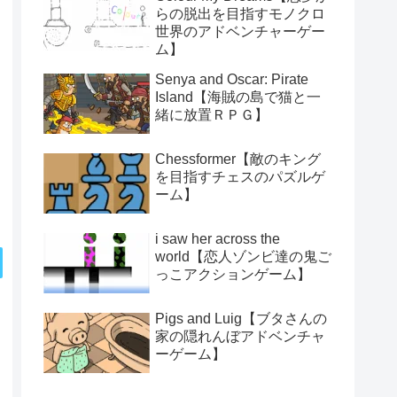
らの脱出を目指すモノクロ
世界のアドベンチャーゲー
ム】
Senya and Oscar: Pirate
Island【海賊の島で猫と一
緒に放置ＲＰＧ】
Chessformer【敵のキング
を目指すチェスのパズルゲ
ーム】
i saw her across the
world【恋人ゾンビ達の鬼ご
っこアクションゲーム】
Pigs and Luig【ブタさんの
家の隠れんぼアドベンチャ
ーゲーム】