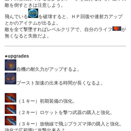
敵を倒すときは注意しよう。
飛んでいる
を破壊すると、ＨＰ回復や連射力アップ
とかのアイテムが出るよ。
敵を全て撃墜すればレベルクリアで、自分のライフ
が
無くなると失敗だよ。
●upgrades
自機の耐久力がアップするよ。
ブースト加速の出来る時間が長くなるよ。
（１キー）初期装備の強化。
（２キー）ロケットを撃つ武器の購入と強化。
（３キー）放物線で飛ぶプラズマ弾の購入と強化。
強化で広範囲に攻撃出来るよ。