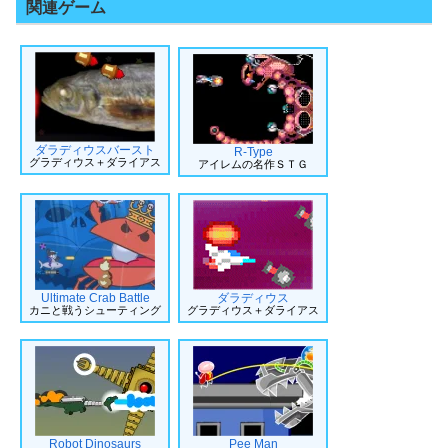
関連ゲーム
ダラディウスバースト
R-Type
グラディウス＋ダライアス
アイレムの名作ＳＴＧ
Ultimate Crab Battle
ダラディウス
カニと戦うシューティング
グラディウス＋ダライアス
Robot Dinosaurs
Pee Man