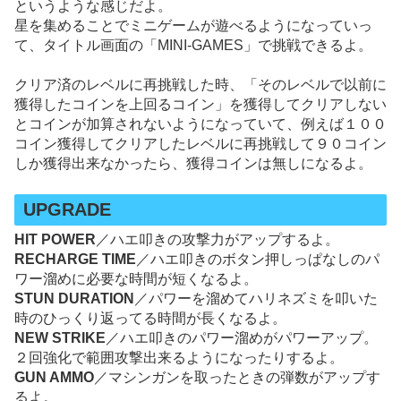
というような感じだよ。
星を集めることでミニゲームが遊べるようになっていっ
て、タイトル画面の「MINI-GAMES」で挑戦できるよ。
クリア済のレベルに再挑戦した時、「そのレベルで以前に
獲得したコインを上回るコイン」を獲得してクリアしない
とコインが加算されないようになっていて、例えば１００
コイン獲得してクリアしたレベルに再挑戦して９０コイン
しか獲得出来なかったら、獲得コインは無しになるよ。
UPGRADE
HIT POWER
／ハエ叩きの攻撃力がアップするよ。
RECHARGE TIME
／ハエ叩きのボタン押しっぱなしのパ
ワー溜めに必要な時間が短くなるよ。
STUN DURATION
／パワーを溜めてハリネズミを叩いた
時のひっくり返ってる時間が長くなるよ。
NEW STRIKE
／ハエ叩きのパワー溜めがパワーアップ。
２回強化で範囲攻撃出来るようになったりするよ。
GUN AMMO
／マシンガンを取ったときの弾数がアップす
るよ。