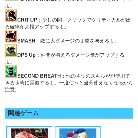
よ。
CRIT UP
：少しの間、クリックでクリティカルが出
る確率が大幅アップするよ。
SMASH
：敵に大ダメージの１撃を与えるよ。
DPS Up
：仲間が与えるダメージ量がアップする
よ。
SECOND BREATH
：他の４つのスキルが即使用で
きる状態に回復するよ。一度使うと当分使えなくなるから
注意。
関連ゲーム