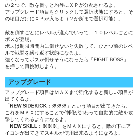
の２つで、敵を倒すと均等にＸＰが分配されるよ。
アップグレード項目をクリックして選択状態にすると、そ
の項目だけにＸＰが入るよ（２か所まで選択可能）。
敵を倒すごとにレベルが進んでいって、１０レベルごとに
ボスが登場。
ボスは制限時間内に倒せないと失敗して、ひとつ前のレベ
ルで戦闘を繰り返す状態になるよ。
強くなってボスが倒せそうになったら「FIGHT BOSS」
を押して再挑戦しよう。
アップグレード
アップグレード項目はＭＡＸまで強化すると新しい項目が
出てくるよ。
「
NEW SIDEKICK：※※※
」という項目が出てきたら、
これをＭＡＸにすることで仲間が加わって自動的に敵を攻
撃してくれるようになるよ。
「
NEW SKILL：※※※
」をＭＡＸにすると、敵の下にア
イコンが出てきてスキルが使用出来るようになるよ。