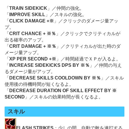
「
TRAIN SIDEKICK
」／仲間の強化。
「
IMPROVE SKILL
」／スキルの強化。
「
CLICK DAMAGE +※
」／クリックのダメージ量アッ
プ。
「
CRIT CHANCE + ※％
」／クリックでクリティカルが
出る確率のアップ。
「
CRIT DAMAGE + ※％
」／クリティカルが出た時のダ
メージ量アップ。
「
XP PER SECOND +※
」／時間経過でＸＰが入るよ。
「
INCREASE SIDEKICKS DPS BY ※％
」／仲間の与え
るダメージ量がアップ。
「
DECREASE SKILLS COOLDOWN BY ※％
」／スキル
使用後の待機時間が短くなるよ。
「
DECREASE DURATION OF SKILL EFFECT BY ※
SECOND
」／スキルの効果時間が長くなるよ。
スキル
FLASH STRIKES
：少しの間、自動で敵を連打する