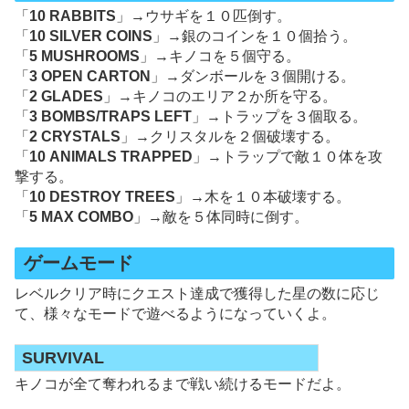
「
10 RABBITS
」→ウサギを１０匹倒す。
「
10 SILVER COINS
」→銀のコインを１０個拾う。
「
5 MUSHROOMS
」→キノコを５個守る。
「
3 OPEN CARTON
」→ダンボールを３個開ける。
「
2 GLADES
」→キノコのエリア２か所を守る。
「
3 BOMBS/TRAPS LEFT
」→トラップを３個取る。
「
2 CRYSTALS
」→クリスタルを２個破壊する。
「
10 ANIMALS TRAPPED
」→トラップで敵１０体を攻
撃する。
「
10 DESTROY TREES
」→木を１０本破壊する。
「
5 MAX COMBO
」→敵を５体同時に倒す。
ゲームモード
レベルクリア時にクエスト達成で獲得した星の数に応じ
て、様々なモードで遊べるようになっていくよ。
SURVIVAL
キノコが全て奪われるまで戦い続けるモードだよ。