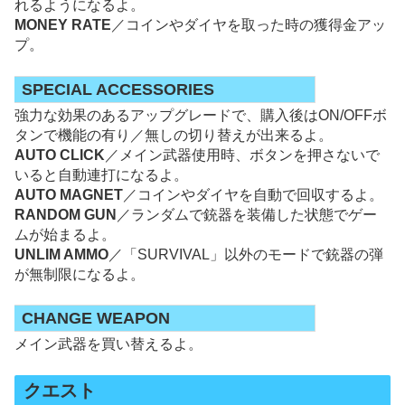
れるようになるよ。
MONEY RATE
／コインやダイヤを取った時の獲得金アッ
プ。
SPECIAL ACCESSORIES
強力な効果のあるアップグレードで、購入後はON/OFFボ
タンで機能の有り／無しの切り替えが出来るよ。
AUTO CLICK
／メイン武器使用時、ボタンを押さないで
いると自動連打になるよ。
AUTO MAGNET
／コインやダイヤを自動で回収するよ。
RANDOM GUN
／ランダムで銃器を装備した状態でゲー
ムが始まるよ。
UNLIM AMMO
／「SURVIVAL」以外のモードで銃器の弾
が無制限になるよ。
CHANGE WEAPON
メイン武器を買い替えるよ。
クエスト