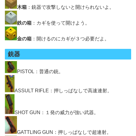
木箱
：銃器で攻撃しないと開けられないよ。
鉄の箱
：カギを使って開けよう。
金の箱
：開けるのにカギが３つ必要だよ。
銃器
PISTOL：普通の銃。
ASSULT RIFLE：押しっぱなしで高速連射。
SHOT GUN：１発の威力が強い武器。
GATTLING GUN：押しっぱなしで超連射。